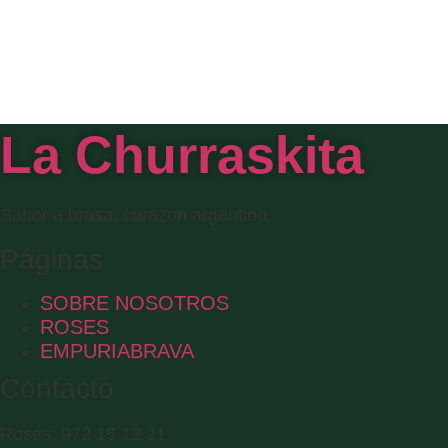
La Churraskita
Sabor a brasa, corazón argentino.
Páginas
SOBRE NOSOTROS
ROSES
EMPURIABRAVA
Contacto
Roses: 972 15 12 21